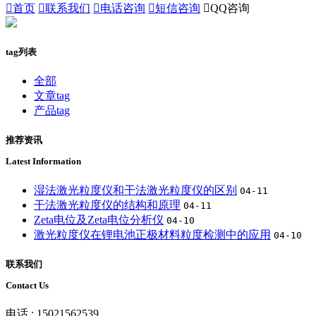

首页

联系我们

电话咨询

短信咨询

QQ咨询
tag列表
全部
文章tag
产品tag
推荐资讯
Latest Information
湿法激光粒度仪和干法激光粒度仪的区别
04-11
干法激光粒度仪的结构和原理
04-11
Zeta电位及Zeta电位分析仪
04-10
激光粒度仪在锂电池正极材料粒度检测中的应用
04-10
联系我们
Contact Us
电话 : 15021562539