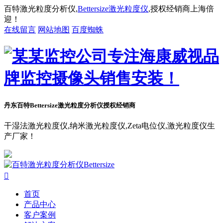
百特激光粒度分析仪,
Bettersize激光粒度仪
,授权经销商上海倍
迎！
在线留言
网站地图
百度蜘蛛
丹东百特Bettersize
激光粒度分析仪授权经销商
干湿法激光粒度仪,纳米激光粒度仪,Zeta电位仪,激光粒度仪生
产厂家！

首页
产品中心
客户案例