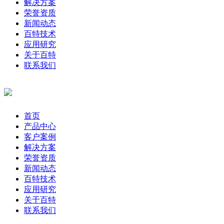
解决方案
荣誉资质
新闻动态
百特技术
应用研究
关于百特
联系我们
首页
产品中心
客户案例
解决方案
荣誉资质
新闻动态
百特技术
应用研究
关于百特
联系我们