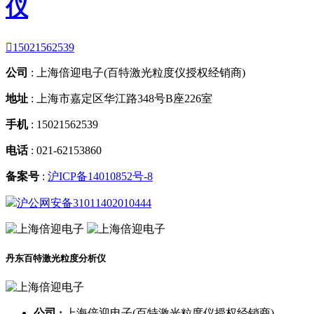

15021562539
公司
:
上海倍迎电子(百特激光粒度仪授权经销商)
地址
:
上海市嘉定区华江路348号B座226室
手机
:
15021562539
电话
:
021-62153860
备案号
:
沪ICP备14010852号-8
沪公网安备31011402010444
丹东百特激光粒度分析仪
公司 :
上海倍迎电子(百特激光粒度仪授权经销商)