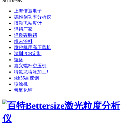
友情链接:
上海倍迎电子
德维创功率分析仪
博勒飞粘度计
轻钙厂家
轻质碳酸钙
粉末涂料
喷砂机用高压风机
深圳PCB定制
锯床
嘉兴螺杆空压机
特氟龙喷涂加工厂
skh55高速钢
喷涂机
氢氧化钙