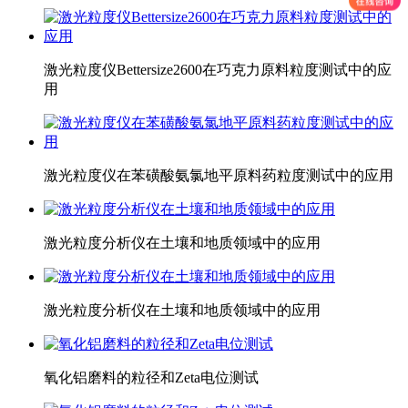
激光粒度仪Bettersize2600在巧克力原料粒度测试中的应
用
激光粒度仪在苯磺酸氨氯地平原料药粒度测试中的应用
激光粒度分析仪在土壤和地质领域中的应用
激光粒度分析仪在土壤和地质领域中的应用
氧化铝磨料的粒径和Zeta电位测试