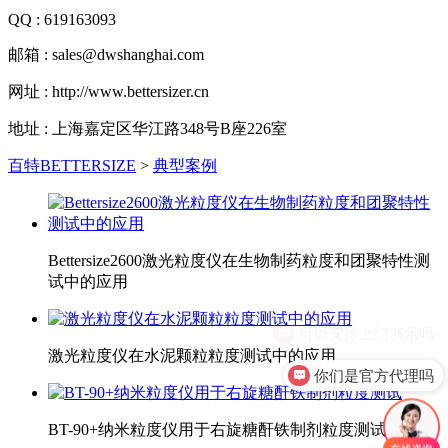
QQ : 619163093
邮箱 : sales@dwshanghai.com
网址 : http://www.bettersizer.cn
地址 : 上海嘉定区华江路348号B座226室
百特BETTERSIZE
>
典型案例
Bettersize2600激光粒度仪在生物制药粒度和团聚特性测
试中的应用
可以安排上门演示吗
激光粒度仪在水泥颗粒粒度测试中的应用
你们是官方代理吗
BT-90+纳米粒度仪用于右旋糖酐铁制剂粒度测试