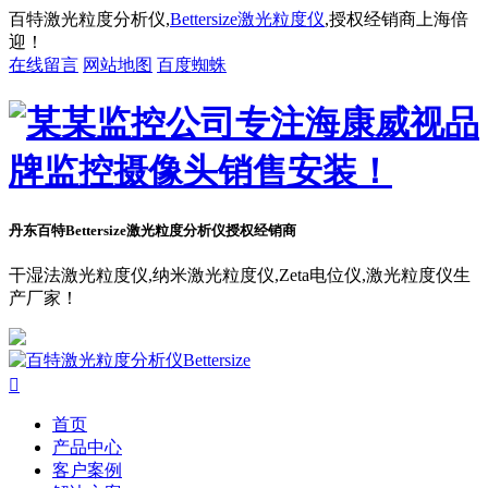
百特激光粒度分析仪,
Bettersize激光粒度仪
,授权经销商上海倍
迎！
在线留言
网站地图
百度蜘蛛
丹东百特Bettersize
激光粒度分析仪授权经销商
干湿法激光粒度仪,纳米激光粒度仪,Zeta电位仪,激光粒度仪生
产厂家！

首页
产品中心
客户案例