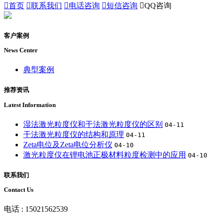

首页

联系我们

电话咨询

短信咨询

QQ咨询
客户案例
News Center
典型案例
推荐资讯
Latest Information
湿法激光粒度仪和干法激光粒度仪的区别
04-11
干法激光粒度仪的结构和原理
04-11
Zeta电位及Zeta电位分析仪
04-10
激光粒度仪在锂电池正极材料粒度检测中的应用
04-10
联系我们
Contact Us
电话 : 15021562539