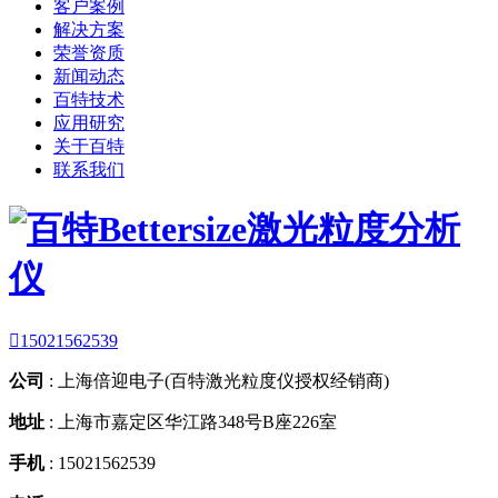
客户案例
解决方案
荣誉资质
新闻动态
百特技术
应用研究
关于百特
联系我们

15021562539
公司
:
上海倍迎电子(百特激光粒度仪授权经销商)
地址
:
上海市嘉定区华江路348号B座226室
手机
:
15021562539