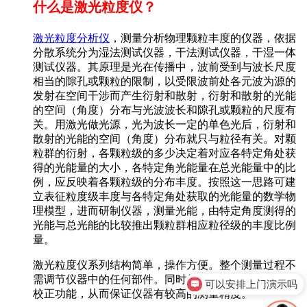
什么是激光粒度仪？
激光粒度分析仪
，测量分析物理颗粒丰度的仪器，依据
分散系统分为湿法测试仪器，干法测试仪器，干湿一体
测试仪器。其原理是光在传播中，波前受到与波长尺度
相当的隙孔或颗粒的限制，以受限波前处各元波为源的
发射在空间干涉而产生衍射和散射，衍射和散射的光能
的空间（角度）分布与光波波长和隙孔或颗粒的尺度有
关。用激光做光源，光为波长一定的单色光后，衍射和
散射的光能的空间（角度）分布就只与粒径有关。对颗
粒群的衍射，各颗粒级的多少决定着对应各特定角处获
得的光能量的大小，各特定角光能量在总光能量中的比
例，应反映着各颗粒级的分布丰度。按照这一思路可建
立表征粒度级丰度与各特定角处获取的光能量的数学物
理模型，进而研制仪器，测量光能，由特定角度测得的
光能与总光能的比较推出颗粒群相应粒径级的丰度比例
量。
激光粒度仪系列结构简单，操作方便。整个测量过程不
需调节仪器中的任何部件。同时仪器还具有自标定、自
可以安排上门演示吗
校正功能，从而保证仪器有较高的测量精度。