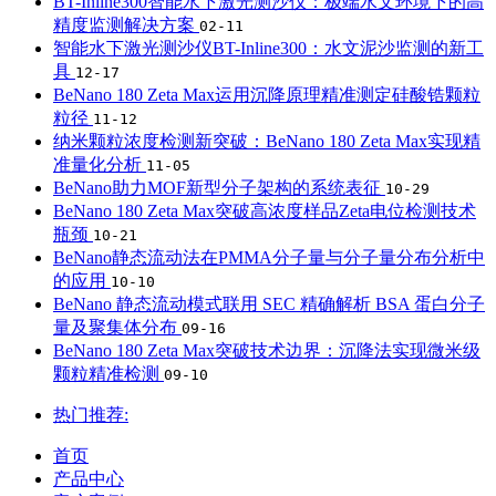
BT-Inline300智能水下激光测沙仪：极端水文环境下的高
精度监测解决方案
02-11
智能水下激光测沙仪BT-Inline300：水文泥沙监测的新工
具
12-17
BeNano 180 Zeta Max运用沉降原理精准测定硅酸锆颗粒
粒径
11-12
纳米颗粒浓度检测新突破：BeNano 180 Zeta Max实现精
准量化分析
11-05
BeNano助力MOF新型分子架构的系统表征
10-29
BeNano 180 Zeta Max突破高浓度样品Zeta电位检测技术
瓶颈
10-21
BeNano静态流动法在PMMA分子量与分子量分布分析中
的应用
10-10
BeNano 静态流动模式联用 SEC 精确解析 BSA 蛋白分子
量及聚集体分布
09-16
BeNano 180 Zeta Max突破技术边界：沉降法实现微米级
颗粒精准检测
09-10
热门推荐:
首页
产品中心