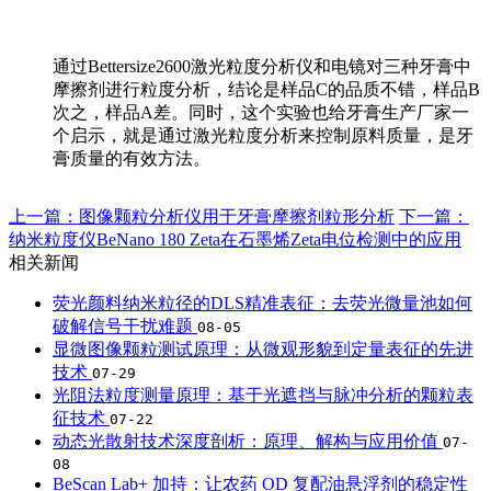
通过Bettersize2600激光粒度分析仪和电镜对三种牙膏中
摩擦剂进行粒度分析，结论是样品C的品质不错，样品B
次之，样品A差。同时，这个实验也给牙膏生产厂家一
个启示，就是通过激光粒度分析来控制原料质量，是牙
膏质量的有效方法。
上一篇：图像颗粒分析仪用于牙膏摩擦剂粒形分析
下一篇：
纳米粒度仪BeNano 180 Zeta在石墨烯Zeta电位检测中的应用
相关新闻
荧光颜料纳米粒径的DLS精准表征：去荧光微量池如何
破解信号干扰难题
08-05
显微图像颗粒测试原理：从微观形貌到定量表征的先进
技术
07-29
光阻法粒度测量原理：基于光遮挡与脉冲分析的颗粒表
征技术
07-22
动态光散射技术深度剖析：原理、解构与应用价值
07-
08
BeScan Lab+ 加持：让农药 OD 复配油悬浮剂的稳定性