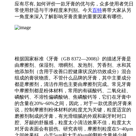
应有尽有, 如何评价一款牙膏的优与劣，众多使用者凭日
常使用舒适与干净程度来判别。今天
百特
将带大家从另
一角度来深入了解影响牙膏质量的重要因素有哪些。
根据国家标准《牙膏（GB 8372—2008)》的描述牙膏是
由摩擦剂、保湿剂、增稠剂、发泡剂、芳香剂、水和其
他添加剂（含用于改善口腔健康状况的功效成分）混合
组成的膏状物质。不管什么品牌的牙膏，其中主要成分
都是摩擦剂，清洁作用也主要由摩擦剂完成。常见牙膏
中摩擦剂都是粉体材料，常用的有碳酸钙、二氧化硅、
磷酸钙、不溶性偏磷酸钠、焦磷酸钙等，它们在牙膏中
的含量在20%~60%之间，因此，对于一款优质的牙膏来
说，控制摩擦剂粉体材料的粒度尤为关键，粒度适宜的
磨擦剂制成的牙膏，有光滑细腻的外观和刷牙时对口
腔、牙龈的舒服感，粒度太小清洁效果不佳，粒度太大
对牙齿表面会有损伤。研究表明，摩擦剂粒度在5~40μm
之间效果好，小于5μm和大于40μm的颗粒含量越少越