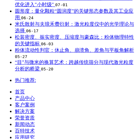
优化进入"小时级"
07-01
圆形度：量化颗粒“圆润度”的关键形态参数及其工业应
用
06-24
米氏散射与夫琅禾费衍射：激光粒度仪中的光学理论与
选择
06-17
松装密度、振实密度、压缩度与豪森比：粉体物理特性
的关键指标
06-03
粉体流动性判官：休止角、崩溃角、差角与平板角解析
05-27
“目”与微米的换算艺术：跨越传统筛分与现代激光粒度
分析的桥梁
05-20
热门推荐:
首页
产品中心
客户案例
解决方案
荣誉资质
新闻动态
百特技术
应用研究