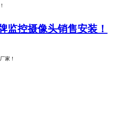
！
产厂家！