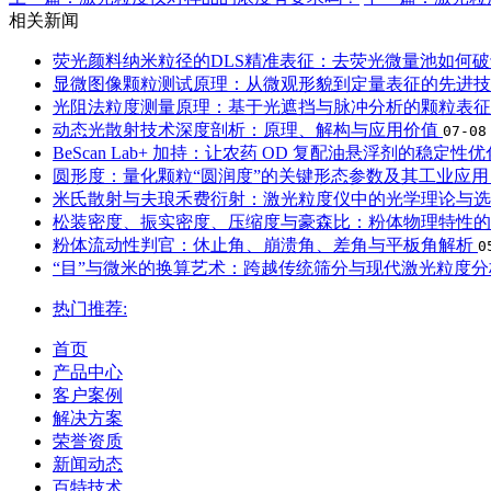
相关新闻
荧光颜料纳米粒径的DLS精准表征：去荧光微量池如何
显微图像颗粒测试原理：从微观形貌到定量表征的先进
光阻法粒度测量原理：基于光遮挡与脉冲分析的颗粒表
动态光散射技术深度剖析：原理、解构与应用价值
07-08
BeScan Lab+ 加持：让农药 OD 复配油悬浮剂的稳定性
圆形度：量化颗粒“圆润度”的关键形态参数及其工业应
米氏散射与夫琅禾费衍射：激光粒度仪中的光学理论与
松装密度、振实密度、压缩度与豪森比：粉体物理特性
粉体流动性判官：休止角、崩溃角、差角与平板角解析
0
“目”与微米的换算艺术：跨越传统筛分与现代激光粒度
热门推荐:
首页
产品中心
客户案例
解决方案
荣誉资质
新闻动态
百特技术