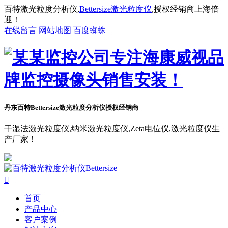
百特激光粒度分析仪,
Bettersize激光粒度仪
,授权经销商上海倍
迎！
在线留言
网站地图
百度蜘蛛
丹东百特Bettersize
激光粒度分析仪授权经销商
干湿法激光粒度仪,纳米激光粒度仪,Zeta电位仪,激光粒度仪生
产厂家！

首页
产品中心
客户案例