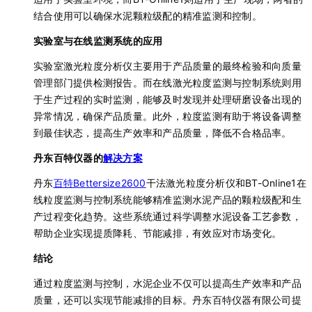
结合使用可以确保水泥颗粒级配的精准监测和控制。
实验室与在线监测系统的应用
实验室激光粒度分析仪主要用于产品质量的最终检验和向质量
管理部门提供检测报告。而在线激光粒度监测与控制系统则用
于生产过程的实时监测，能够及时发现并处理研磨设备出现的
异常情况，确保产品质量。此外，粒度监测有助于将设备调整
到最佳状态，提高生产效率和产品质量，降低不合格品率。
丹东百特仪器的
解决方案
丹东
百特Bettersize2600
干法激光粒度分析仪和BT-Online1在
线粒度监测与控制系统能够精准监测水泥产品的颗粒级配和生
产过程变化趋势。这些系统通过科学调整水泥设备工艺参数，
帮助企业实现提质降耗、节能减排，有效应对市场变化。
结论
通过粒度监测与控制，水泥企业不仅可以提高生产效率和产品
质量，还可以实现节能减排的目标。丹东百特仪器有限公司提