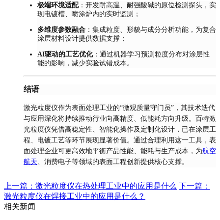
极端环境适配
：开发耐高温、耐强酸碱的原位检测探头，实
现电镀槽、喷涂炉内的实时监测；
多维度参数融合
：集成粒度、形貌与成分分析功能，为复合
涂层材料设计提供数据支撑；
AI驱动的工艺优化
：通过机器学习预测粒度分布对涂层性
能的影响，减少实验试错成本。
结语
激光粒度仪作为表面处理工业的“微观质量守门员”，其技术迭代
与应用深化将持续推动行业向高精度、低能耗方向升级。百特激
光粒度仪凭借高稳定性、智能化操作及定制化设计，已在涂层工
程、电镀工艺等环节展现显著价值。通过合理利用这一工具，表
面处理企业可更高效地平衡产品性能、能耗与生产成本，为
航空
航天
、消费电子等领域的表面工程创新提供核心支撑。
上一篇：激光粒度仪在热处理工业中的应用是什么
下一篇：
激光粒度仪在焊接工业中的应用是什么？
相关新闻