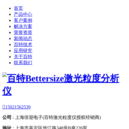
首页
产品中心
客户案例
解决方案
荣誉资质
新闻动态
百特技术
应用研究
关于百特
联系我们

15021562539
公司
:
上海倍迎电子(百特激光粒度仪授权经销商)
地址
:
上海市嘉定区华江路348号B座226室