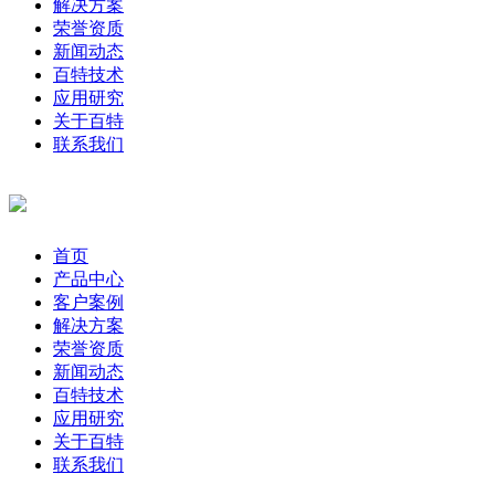
解决方案
荣誉资质
新闻动态
百特技术
应用研究
关于百特
联系我们
首页
产品中心
客户案例
解决方案
荣誉资质
新闻动态
百特技术
应用研究
关于百特
联系我们