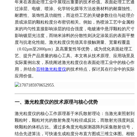
年来在表面处理工业中展现出重要的技术价值。表面处理工艺通
过涂层、电镀、喷涂、化学转化膜等方法改善材料的耐腐蚀性、
耐磨性、装饰性及功能性，而这些工艺的关键参数往往与处理介
质或涂层的颗粒粒度分布密切相关。例如，热喷涂工艺中金属粉
末的均匀性直接影响涂层的结合强度，电镀液中悬浮颗粒的尺寸
影响镀层光洁度，而纳米涂料的分散性则决定涂装后的表面平整
度与抗老化性能。激光粒度仪凭借其非接触测量、宽量程覆盖
（0.02μm至2000μm）及高重复性等优势，成为优化表面处理工
艺、提升产品质量的核心工具。本文将从技术原理、应用场景及
实际案例出发，系统阐述激光粒度仪在表面处理工业中的核心作
用，并结合
百特激光粒度仪
的技术特点，探讨其在行业中的实际
应用价值。
一、激光粒度仪的技术原理与核心优势
激光粒度仪的核心工作原理基于米氏散射理论：当激光束照射到
颗粒时，颗粒对光的散射角度与粒径成反比，而散射光强度则反
映颗粒的体积占比。通过多角度光电探测器阵列采集散射信号，
结合先进算法，可快速生成粒度分布直方图或三维立体图。相较