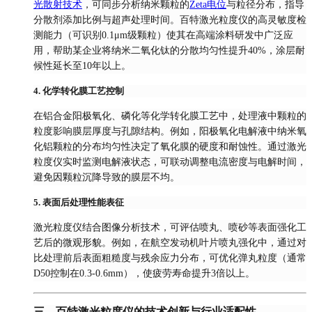
光散射技术
，可同步分析纳米颗粒的
Zeta电位
与粒径分布，指导
分散剂添加比例与超声处理时间。百特激光粒度仪的高灵敏度检
测能力（可识别0.1μm级颗粒）使其在高端涂料研发中广泛应
用，帮助某企业将纳米二氧化钛的分散均匀性提升40%，涂层耐
候性延长至10年以上。
4.
化学转化膜工艺控制
在铝合金阳极氧化、磷化等化学转化膜工艺中，处理液中颗粒的
粒度影响膜层厚度与孔隙结构。例如，阳极氧化电解液中纳米氧
化铝颗粒的分布均匀性决定了氧化膜的硬度和耐蚀性。通过激光
粒度仪实时监测电解液状态，可联动调整电流密度与电解时间，
避免因颗粒沉降导致的膜层不均。
5.
表面后处理性能表征
激光粒度仪结合图像分析技术，可评估喷丸、喷砂等表面强化工
艺后的微观形貌。例如，在航空发动机叶片喷丸强化中，通过对
比处理前后表面粗糙度与残余应力分布，可优化弹丸粒度（通常
D50控制在0.3-0.6mm），使疲劳寿命提升3倍以上。
三、百特激光粒度仪的技术创新与行业适配性