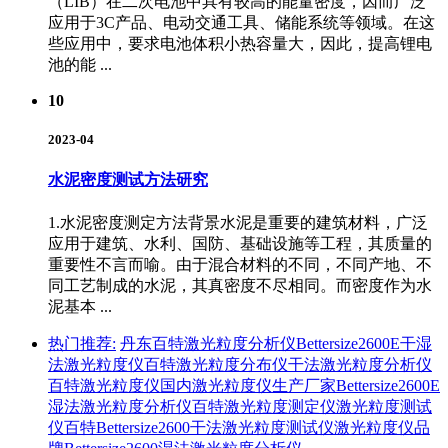
（LIB）在二次电池中具有较高的能量密度，因而广泛
应用于3C产品、电动交通工具、储能系统等领域。在这
些应用中，要求电池体积小热容量大，因此，提高锂电
池的能 ...
10
2023-04
水泥密度测试方法研究
1.水泥密度测定方法背景水泥是重要的建筑材料，广泛
应用于建筑、水利、国防、基础设施等工程，其质量的
重要性不言而喻。由于混合材料的不同，不同产地、不
同工艺制成的水泥，其真密度不尽相同。而密度作为水
泥基本 ...
热门推荐:
丹东百特激光粒度分析仪
Bettersize2600E
干湿
法激光粒度仪
百特激光粒度分布仪
干法激光粒度分析仪
百特激光粒度仪
国内激光粒度仪生产厂家
Bettersize2600E
湿法激光粒度分析仪
百特激光粒度测定仪
激光粒度测试
仪
百特Bettersize2600
干法激光粒度测试仪
激光粒度仪品