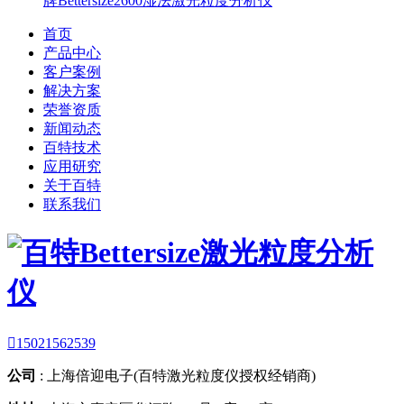
牌
Bettersize2600湿法激光粒度分析仪
首页
产品中心
客户案例
解决方案
荣誉资质
新闻动态
百特技术
应用研究
关于百特
联系我们

15021562539
公司
:
上海倍迎电子(百特激光粒度仪授权经销商)