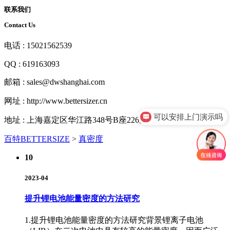
联系我们
Contact Us
电话 : 15021562539
QQ : 619163093
邮箱 : sales@dwshanghai.com
网址 : http://www.bettersizer.cn
可以安排上门演示吗
地址 : 上海嘉定区华江路348号B座226室
百特BETTERSIZE
>
真密度
10
2023-04
提升锂电池能量密度的方法研究
1.提升锂电池能量密度的方法研究背景锂离子电池