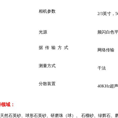
相机参数
2/3英寸，
光源
频闪白色
据 传 输 方 式
网络传输
测量方式
干法
分散装置
40KHz超
用领域：
天然石英砂、球形石英砂、研磨珠（球）、 石榴砂、绿辉石、