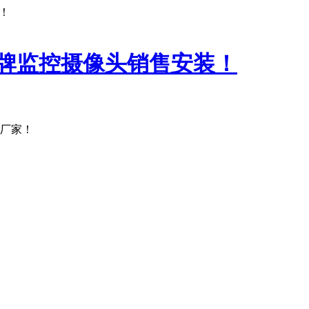
！
产厂家！