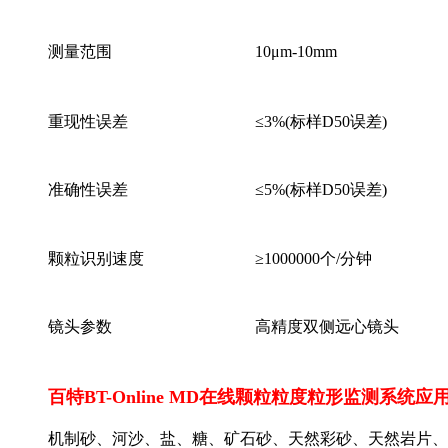
测量范围
10μm-10mm
重现性误差
≤3%(标样D50误差)
准确性误差
≤5%(标样D50误差)
颗粒识别速度
≥1000000个/分钟
镜头参数
高精度双侧远心镜头
百特BT-Online MD在线颗粒粒度粒形监测系统应
机制砂、河沙、盐、糖、矿石砂、天然彩砂、天然岩片、