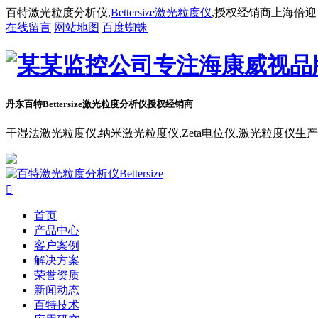
百特激光粒度分析仪,
Bettersize激光粒度仪
,授权经销商上海倍迎
在线留言
网站地图
百度蜘蛛
丹东百特Bettersize
激光粒度分析仪授权经销商
干湿法激光粒度仪,纳米激光粒度仪,Zeta电位仪,激光粒度仪生

首页
产品中心
客户案例
解决方案
荣誉资质
新闻动态
百特技术