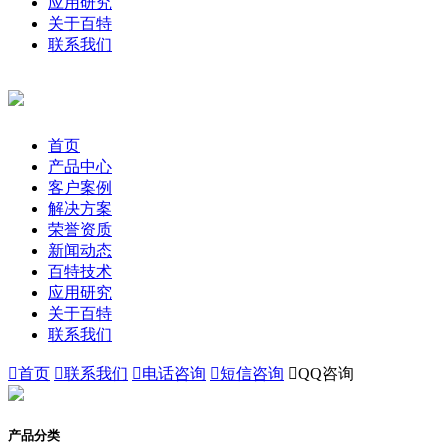
应用研究
关于百特
联系我们
首页
产品中心
客户案例
解决方案
荣誉资质
新闻动态
百特技术
应用研究
关于百特
联系我们

首页

联系我们

电话咨询

短信咨询

QQ咨询
产品分类