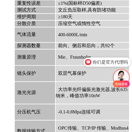
重复性误差
≤1%(国标样D50偏差)
测试方式
文丘负压取样,具有防堵功能
维护周期
≥180天
分散介质
压缩空气或惰性空气
气体流量
400-6000L/min
探测器数量
前向、侧后和后向，共92个
测量原理
Mie、Fraunhofer
你们是官方代理吗
镜头保护
双层气幕保护
大功率光纤偏振光激光器,波长635
激光光源
纳米，峰值功率10nW
分压机气压
-0.1-0.8Mpa连续可调
OPC传输、TCP/IP 传输、Modbus4
数据传输方式