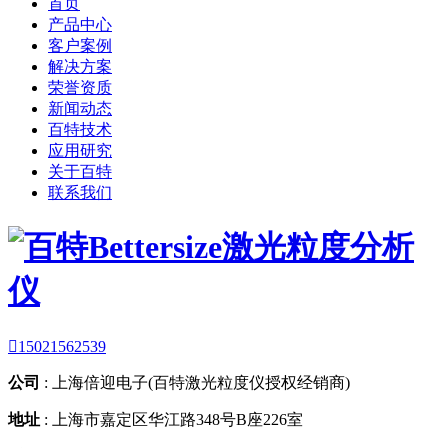
首页
产品中心
客户案例
解决方案
荣誉资质
新闻动态
百特技术
应用研究
关于百特
联系我们

15021562539
公司
:
上海倍迎电子(百特激光粒度仪授权经销商)
地址
:
上海市嘉定区华江路348号B座226室