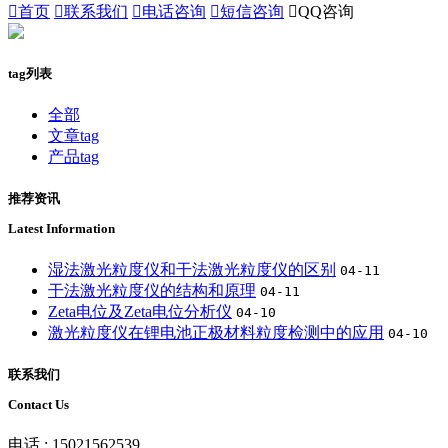

首页

联系我们

电话咨询

短信咨询

QQ咨询
tag列表
全部
文章tag
产品tag
推荐资讯
Latest Information
湿法激光粒度仪和干法激光粒度仪的区别
04-11
干法激光粒度仪的结构和原理
04-11
Zeta电位及Zeta电位分析仪
04-10
激光粒度仪在锂电池正极材料粒度检测中的应用
04-10
联系我们
Contact Us
电话 : 15021562539