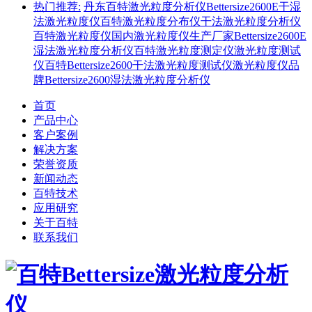
热门推荐:
丹东百特激光粒度分析仪
Bettersize2600E
干湿
法激光粒度仪
百特激光粒度分布仪
干法激光粒度分析仪
百特激光粒度仪
国内激光粒度仪生产厂家
Bettersize2600E
湿法激光粒度分析仪
百特激光粒度测定仪
激光粒度测试
仪
百特Bettersize2600
干法激光粒度测试仪
激光粒度仪品
牌
Bettersize2600湿法激光粒度分析仪
首页
产品中心
客户案例
解决方案
荣誉资质
新闻动态
百特技术
应用研究
关于百特
联系我们