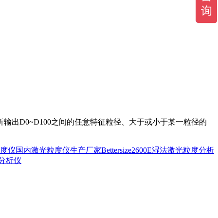
义分析输出D0~D100之间的任意特征粒径、大于或小于某一粒径的
度仪
国内激光粒度仪生产厂家
Bettersize2600E湿法激光粒度分析
粒度分析仪