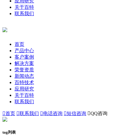
应用研究
关于百特
联系我们
首页
产品中心
客户案例
解决方案
荣誉资质
新闻动态
百特技术
应用研究
关于百特
联系我们

首页

联系我们

电话咨询

短信咨询

QQ咨询
tag列表