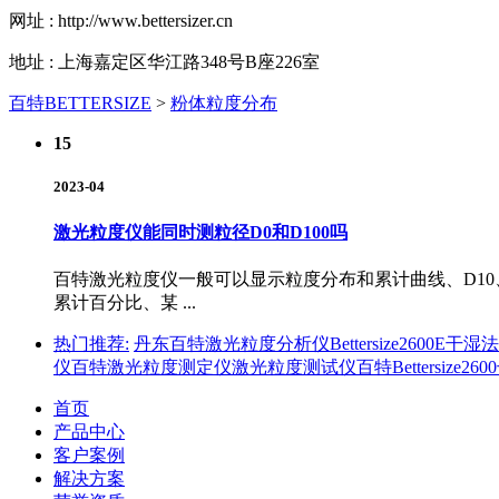
网址 : http://www.bettersizer.cn
地址 : 上海嘉定区华江路348号B座226室
百特BETTERSIZE
>
粉体粒度分布
15
2023-04
激光粒度仪能同时测粒径D0和D100吗
百特激光粒度仪一般可以显示粒度分布和累计曲线、D10、D5
累计百分比、某 ...
热门推荐:
丹东百特激光粒度分析仪
Bettersize2600E
干湿法
仪
百特激光粒度测定仪
激光粒度测试仪
百特Bettersize2600
首页
产品中心
客户案例
解决方案