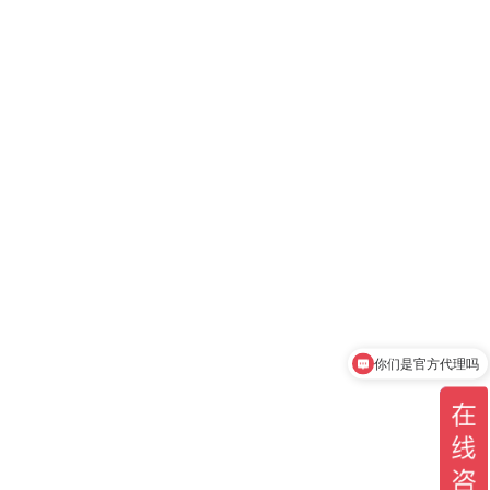
你们是官方代理吗