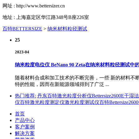
网址 : http://www.bettersizer.cn
地址 : 上海嘉定区华江路348号B座226室
百特BETTERSIZE
>
纳米材料粒径测试
25
2023-04
纳米粒度电位仪 BeNano 90 Zeta在纳米材料粒径测试中
随着材料合成和加工技术的不断完善，一些 新的材料不
特的性能，因而在新能源领域得到了广泛 ...
热门推荐:
丹东百特激光粒度分析仪
Bettersize2600E
干湿法
仪
百特激光粒度测定仪
激光粒度测试仪
百特Bettersize2600
首页
产品中心
客户案例
解决方案