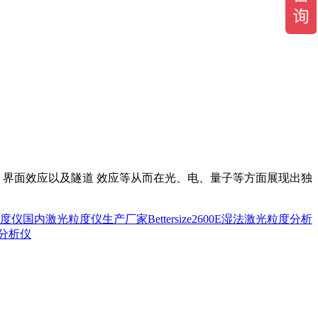
、界面效应以及隧道 效应等从而在光、电、量子等方面展现出独
度仪
国内激光粒度仪生产厂家
Bettersize2600E湿法激光粒度分析
粒度分析仪