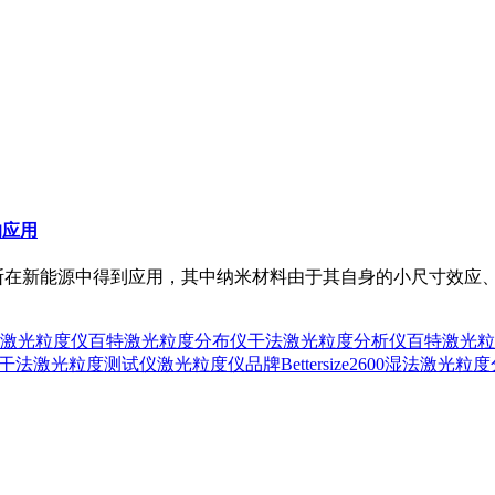
的应用
断在新能源中得到应用，其中纳米材料由于其自身的小尺寸效应
激光粒度仪
百特激光粒度分布仪
干法激光粒度分析仪
百特激光粒
干法激光粒度测试仪
激光粒度仪品牌
Bettersize2600湿法激光