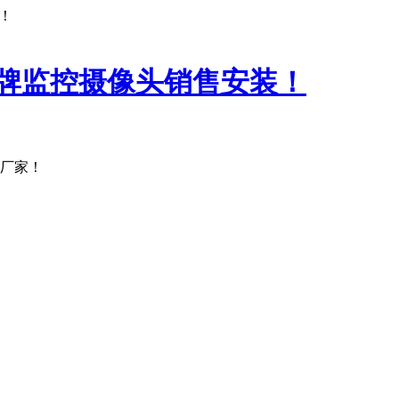
！
产厂家！