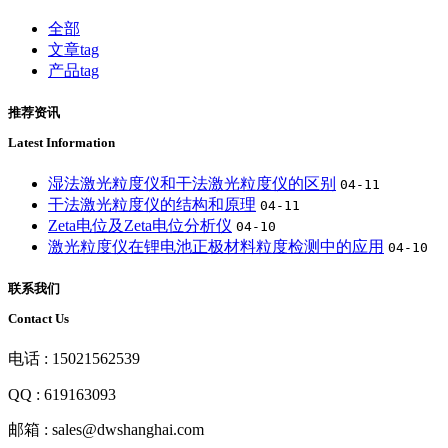
全部
文章tag
产品tag
推荐资讯
Latest Information
湿法激光粒度仪和干法激光粒度仪的区别
04-11
干法激光粒度仪的结构和原理
04-11
Zeta电位及Zeta电位分析仪
04-10
激光粒度仪在锂电池正极材料粒度检测中的应用
04-10
联系我们
Contact Us
电话 : 15021562539
QQ : 619163093
邮箱 : sales@dwshanghai.com