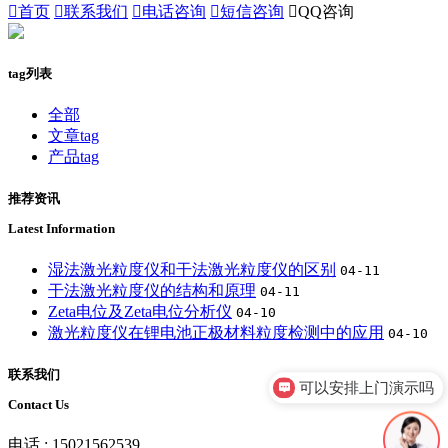

首页

联系我们

电话咨询

短信咨询

QQ咨询
tag列表
全部
文章tag
产品tag
推荐资讯
Latest Information
湿法激光粒度仪和干法激光粒度仪的区别
04-11
干法激光粒度仪的结构和原理
04-11
Zeta电位及Zeta电位分析仪
04-10
激光粒度仪在锂电池正极材料粒度检测中的应用
04-10
联系我们
可以安排上门演示吗
Contact Us
电话 : 15021562539