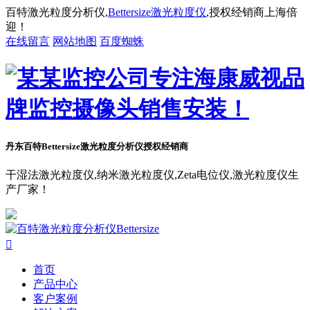
百特激光粒度分析仪,
Bettersize激光粒度仪
,授权经销商上海倍
迎！
在线留言
网站地图
百度蜘蛛
丹东百特Bettersize
激光粒度分析仪授权经销商
干湿法激光粒度仪,纳米激光粒度仪,Zeta电位仪,激光粒度仪生
产厂家！

首页
产品中心
客户案例