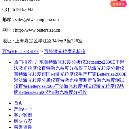
QQ : 619163093
邮箱 : sales@dwshanghai.com
网址 : http://www.bettersizer.cn
地址 : 上海嘉定区华江路348号B座226室
百特BETTERSIZE
>
百特激光粒度分析仪
热门推荐:
丹东百特激光粒度分析仪
Bettersize2600E
干湿
法激光粒度仪
百特激光粒度分布仪
干法激光粒度分析仪
百特激光粒度仪
国内激光粒度仪生产厂家
Bettersize2600E
湿法激光粒度分析仪
百特激光粒度测定仪
激光粒度测试
仪
百特Bettersize2600
干法激光粒度测试仪
激光粒度仪品
牌
Bettersize2600湿法激光粒度分析仪
首页
产品中心
客户案例
解决方案
荣誉资质