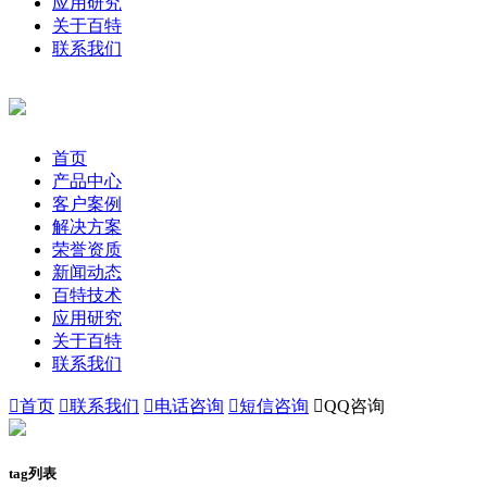
应用研究
关于百特
联系我们
首页
产品中心
客户案例
解决方案
荣誉资质
新闻动态
百特技术
应用研究
关于百特
联系我们

首页

联系我们

电话咨询

短信咨询

QQ咨询
tag列表