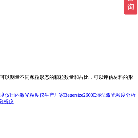
仪可以测量不同颗粒形态的颗粒数量和占比，可以评估材料的形
度仪
国内激光粒度仪生产厂家
Bettersize2600E湿法激光粒度分析
粒度分析仪