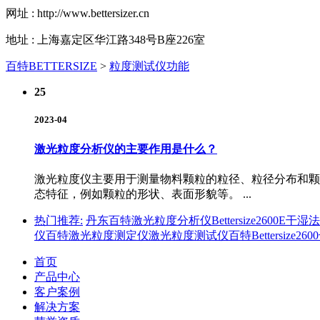
网址 : http://www.bettersizer.cn
地址 : 上海嘉定区华江路348号B座226室
百特BETTERSIZE
>
粒度测试仪功能
25
2023-04
激光粒度分析仪的主要作用是什么？
激光粒度仪主要用于测量物料颗粒的粒径、粒径分布和颗
态特征，例如颗粒的形状、表面形貌等。 ...
热门推荐:
丹东百特激光粒度分析仪
Bettersize2600E
干湿法
仪
百特激光粒度测定仪
激光粒度测试仪
百特Bettersize2600
首页
产品中心
客户案例
解决方案