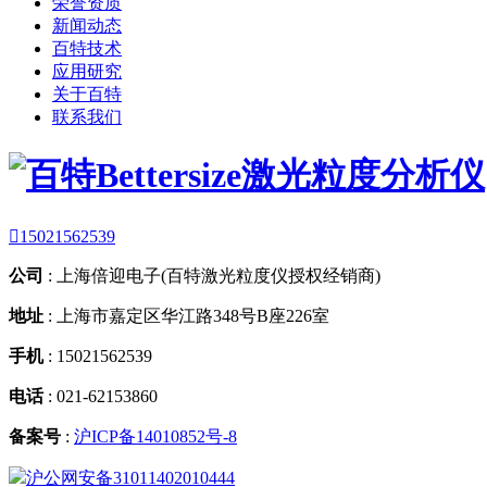
荣誉资质
新闻动态
百特技术
应用研究
关于百特
联系我们

15021562539
公司
:
上海倍迎电子(百特激光粒度仪授权经销商)
地址
:
上海市嘉定区华江路348号B座226室
手机
:
15021562539
电话
:
021-62153860
备案号
:
沪ICP备14010852号-8
沪公网安备31011402010444