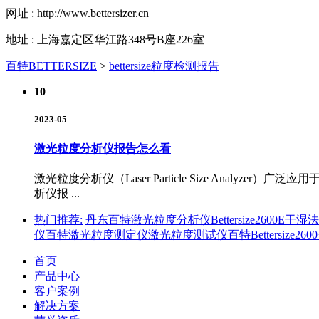
网址 : http://www.bettersizer.cn
地址 : 上海嘉定区华江路348号B座226室
百特BETTERSIZE
>
bettersize粒度检测报告
10
2023-05
激光粒度分析仪报告怎么看
激光粒度分析仪（Laser Particle Size An
析仪报 ...
热门推荐:
丹东百特激光粒度分析仪
Bettersize2600E
干湿法
仪
百特激光粒度测定仪
激光粒度测试仪
百特Bettersize2600
首页
产品中心
客户案例
解决方案