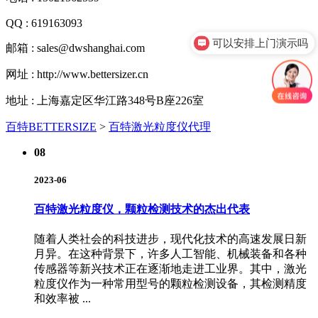
QQ : 619163093
可以安排上门演示吗
邮箱 : sales@dwshanghai.com
网址 : http://www.bettersizer.cn
地址 : 上海嘉定区华江路348号B座226室
百特BETTERSIZE
>
百特激光粒度仪代理
08
2023-06
百特激光粒度仪，颗粒检测技术的杰出代表
随着人类社会的科技进步，现代化技术的高速发展日新
月异。在这种背景下，许多人工智能、机械装备和各种
传感器等新兴技术正在逐渐地走进工业界。其中，激光
粒度仪作为一种常用型号的颗粒检测设备，其检测精度
和效率被 ...