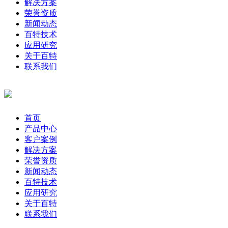
解决方案
荣誉资质
新闻动态
百特技术
应用研究
关于百特
联系我们
首页
产品中心
客户案例
解决方案
荣誉资质
新闻动态
百特技术
应用研究
关于百特
联系我们