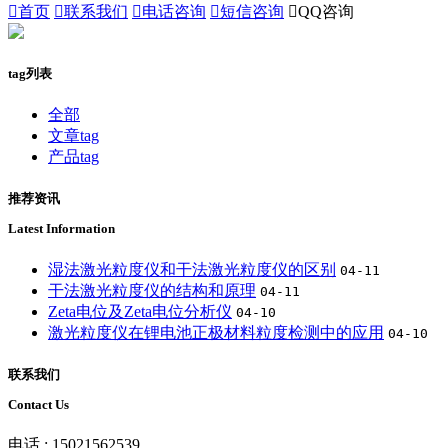

首页

联系我们

电话咨询

短信咨询

QQ咨询
tag列表
全部
文章tag
产品tag
推荐资讯
Latest Information
湿法激光粒度仪和干法激光粒度仪的区别
04-11
干法激光粒度仪的结构和原理
04-11
Zeta电位及Zeta电位分析仪
04-10
激光粒度仪在锂电池正极材料粒度检测中的应用
04-10
联系我们
Contact Us
电话 : 15021562539