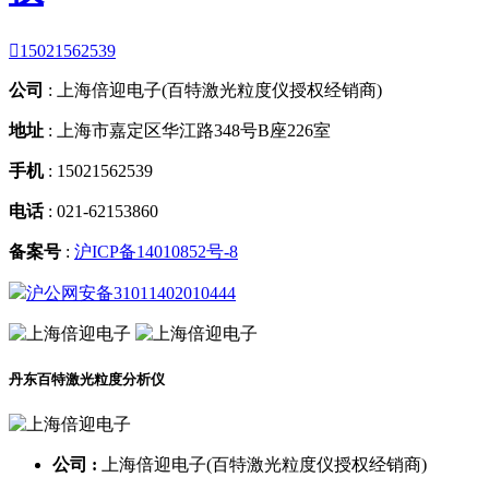

15021562539
公司
:
上海倍迎电子(百特激光粒度仪授权经销商)
地址
:
上海市嘉定区华江路348号B座226室
手机
:
15021562539
电话
:
021-62153860
备案号
:
沪ICP备14010852号-8
沪公网安备31011402010444
丹东百特激光粒度分析仪
公司 :
上海倍迎电子(百特激光粒度仪授权经销商)