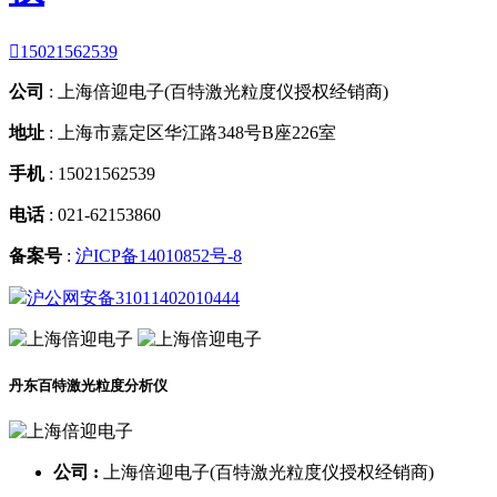

15021562539
公司
:
上海倍迎电子(百特激光粒度仪授权经销商)
地址
:
上海市嘉定区华江路348号B座226室
手机
:
15021562539
电话
:
021-62153860
备案号
:
沪ICP备14010852号-8
沪公网安备31011402010444
丹东百特激光粒度分析仪
公司 :
上海倍迎电子(百特激光粒度仪授权经销商)