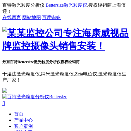
百特激光粒度分析仪,
Bettersize激光粒度仪
,授权经销商上海倍
迎！
在线留言
网站地图
百度蜘蛛
丹东百特Bettersize
激光粒度分析仪授权经销商
干湿法激光粒度仪,纳米激光粒度仪,Zeta电位仪,激光粒度仪生
产厂家！

首页
产品中心
客户案例