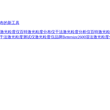
分布的新工具
激光粒度仪
百特激光粒度分布仪
干法激光粒度分析仪
百特激光粒
干法激光粒度测试仪
激光粒度仪品牌
Bettersize2600湿法激光