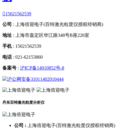

15021562539
公司
:
上海倍迎电子(百特激光粒度仪授权经销商)
地址
:
上海市嘉定区华江路348号B座226室
手机
:
15021562539
电话
:
021-62153860
备案号
:
沪ICP备14010852号-8
沪公网安备31011402010444
丹东百特激光粒度分析仪
公司 :
上海倍迎电子(百特激光粒度仪授权经销商)