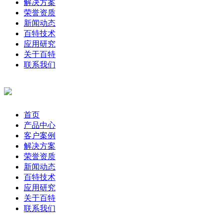
解决方案
荣誉资质
新闻动态
百特技术
应用研究
关于百特
联系我们
首页
产品中心
客户案例
解决方案
荣誉资质
新闻动态
百特技术
应用研究
关于百特
联系我们