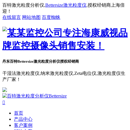
百特激光粒度分析仪,
Bettersize激光粒度仪
,授权经销商上海倍
迎！
在线留言
网站地图
百度蜘蛛
丹东百特Bettersize
激光粒度分析仪授权经销商
干湿法激光粒度仪,纳米激光粒度仪,Zeta电位仪,激光粒度仪生
产厂家！

首页
产品中心
客户案例