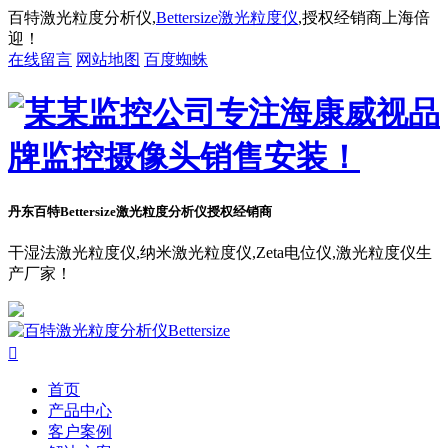
百特激光粒度分析仪,
Bettersize激光粒度仪
,授权经销商上海倍
迎！
在线留言
网站地图
百度蜘蛛
丹东百特Bettersize
激光粒度分析仪授权经销商
干湿法激光粒度仪,纳米激光粒度仪,Zeta电位仪,激光粒度仪生
产厂家！

首页
产品中心
客户案例