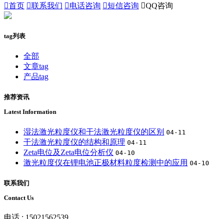

首页

联系我们

电话咨询

短信咨询

QQ咨询
tag列表
全部
文章tag
产品tag
推荐资讯
Latest Information
湿法激光粒度仪和干法激光粒度仪的区别
04-11
干法激光粒度仪的结构和原理
04-11
Zeta电位及Zeta电位分析仪
04-10
激光粒度仪在锂电池正极材料粒度检测中的应用
04-10
联系我们
Contact Us
电话 : 15021562539