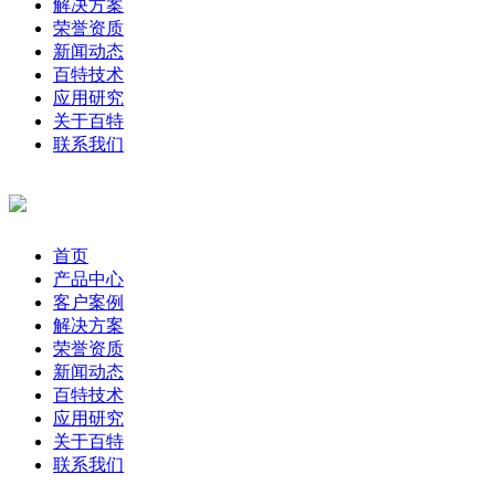
解决方案
荣誉资质
新闻动态
百特技术
应用研究
关于百特
联系我们
首页
产品中心
客户案例
解决方案
荣誉资质
新闻动态
百特技术
应用研究
关于百特
联系我们