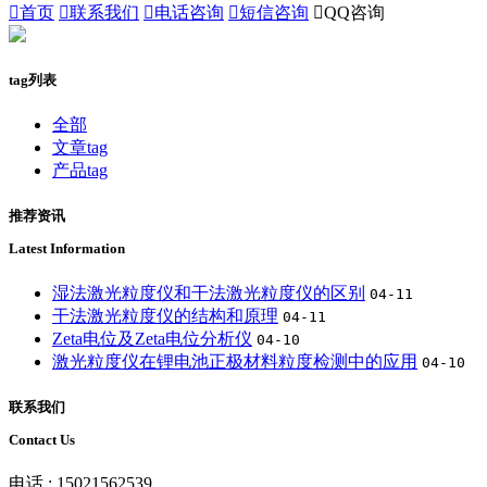

首页

联系我们

电话咨询

短信咨询

QQ咨询
tag列表
全部
文章tag
产品tag
推荐资讯
Latest Information
湿法激光粒度仪和干法激光粒度仪的区别
04-11
干法激光粒度仪的结构和原理
04-11
Zeta电位及Zeta电位分析仪
04-10
激光粒度仪在锂电池正极材料粒度检测中的应用
04-10
联系我们
Contact Us
电话 : 15021562539