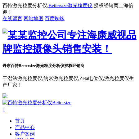
百特激光粒度分析仪,
Bettersize激光粒度仪
,授权经销商上海倍
迎！
在线留言
网站地图
百度蜘蛛
丹东百特Bettersize
激光粒度分析仪授权经销商
干湿法激光粒度仪,纳米激光粒度仪,Zeta电位仪,激光粒度仪生
产厂家！

首页
产品中心
客户案例