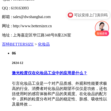
QQ : 619163093
可以安排上门演示吗
邮箱 : sales@dwshanghai.com
网址 : http://www.bettersizer.cn
地址 : 上海嘉定区华江路348号B座226室
百特BETTERSIZE
>
化妆品
06
2024-12
激光粒度仪在化妆品工业中的应用是什么？
引言化妆品工业是一个对产品质感、外观和性能要求极
高的行业。消费者对化妆品的期望不仅仅是功效，还包
括使用时的感官体验和产品的美观度。在化妆品的配方
中，原料的粒度分布对产品的稳定性、肤感、吸收性以
及最终效 ...