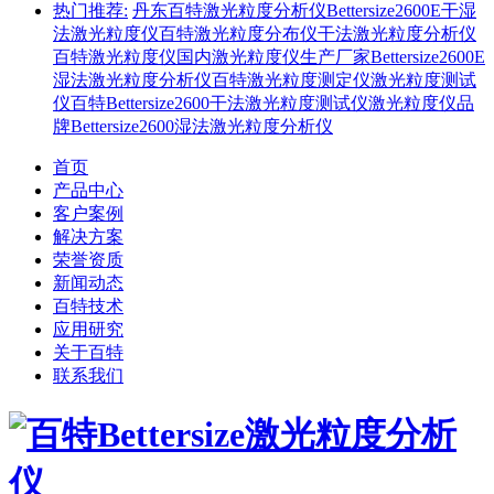
热门推荐:
丹东百特激光粒度分析仪
Bettersize2600E
干湿
法激光粒度仪
百特激光粒度分布仪
干法激光粒度分析仪
百特激光粒度仪
国内激光粒度仪生产厂家
Bettersize2600E
湿法激光粒度分析仪
百特激光粒度测定仪
激光粒度测试
仪
百特Bettersize2600
干法激光粒度测试仪
激光粒度仪品
牌
Bettersize2600湿法激光粒度分析仪
首页
产品中心
客户案例
解决方案
荣誉资质
新闻动态
百特技术
应用研究
关于百特
联系我们