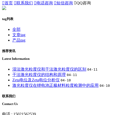

首页

联系我们

电话咨询

短信咨询

QQ咨询
tag列表
全部
文章tag
产品tag
推荐资讯
Latest Information
湿法激光粒度仪和干法激光粒度仪的区别
04-11
干法激光粒度仪的结构和原理
04-11
Zeta电位及Zeta电位分析仪
04-10
激光粒度仪在锂电池正极材料粒度检测中的应用
04-10
联系我们
Contact Us
电话 : 15021562539