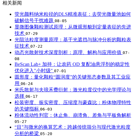
相关新闻
荧光颜料纳米粒径的DLS精准表征：去荧光微量池如何
破解信号干扰难题
08-05
显微图像颗粒测试原理：从微观形貌到定量表征的先进
技术
07-29
光阻法粒度测量原理：基于光遮挡与脉冲分析的颗粒表
征技术
07-22
动态光散射技术深度剖析：原理、解构与应用价值
07-
08
BeScan Lab+ 加持：让农药 OD 复配油悬浮剂的稳定性
优化进入"小时级"
07-01
圆形度：量化颗粒“圆润度”的关键形态参数及其工业应
用
06-24
米氏散射与夫琅禾费衍射：激光粒度仪中的光学理论与
选择
06-17
松装密度、振实密度、压缩度与豪森比：粉体物理特性
的关键指标
06-03
粉体流动性判官：休止角、崩溃角、差角与平板角解析
05-27
“目”与微米的换算艺术：跨越传统筛分与现代激光粒度
分析的桥梁
05-20