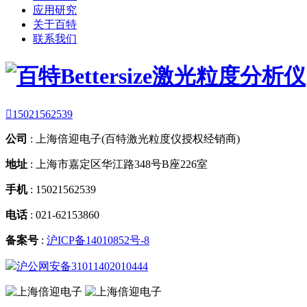
应用研究
关于百特
联系我们

15021562539
公司
:
上海倍迎电子(百特激光粒度仪授权经销商)
地址
:
上海市嘉定区华江路348号B座226室
手机
:
15021562539
电话
:
021-62153860
备案号
:
沪ICP备14010852号-8
沪公网安备31011402010444