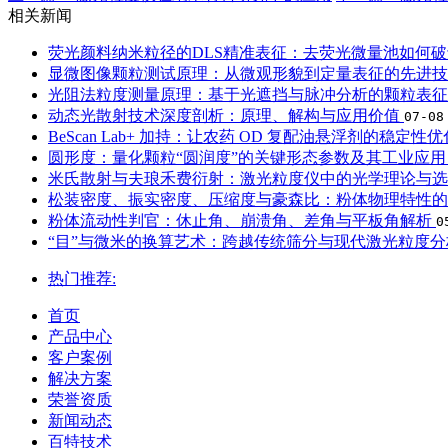
相关新闻
荧光颜料纳米粒径的DLS精准表征：去荧光微量池如何
显微图像颗粒测试原理：从微观形貌到定量表征的先进
光阻法粒度测量原理：基于光遮挡与脉冲分析的颗粒表
动态光散射技术深度剖析：原理、解构与应用价值
07-08
BeScan Lab+ 加持：让农药 OD 复配油悬浮剂的稳定性
圆形度：量化颗粒“圆润度”的关键形态参数及其工业应
米氏散射与夫琅禾费衍射：激光粒度仪中的光学理论与
松装密度、振实密度、压缩度与豪森比：粉体物理特性
粉体流动性判官：休止角、崩溃角、差角与平板角解析
0
“目”与微米的换算艺术：跨越传统筛分与现代激光粒度
热门推荐:
首页
产品中心
客户案例
解决方案
荣誉资质
新闻动态
百特技术