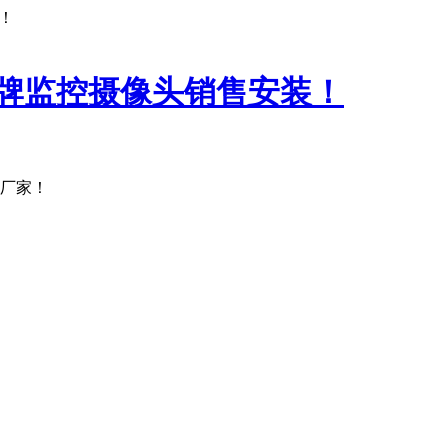
！
产厂家！