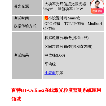
大功率光纤偏振光激光器，波长 63
激光光源
5 纳米 ，峰值功率 10nW
测试时间
最
小设置时间 5min/次
OPC 传输、TCP/IP 传输，Modbus4
数据传输方式
85 传输
积累粒度分布(数据和曲线)
区间粒度分布(数据和直方图)
测试结果
中位径(D50)
平均经
比表面
积等
百特BT-Online2在线激光粒度监测系统应用
领域