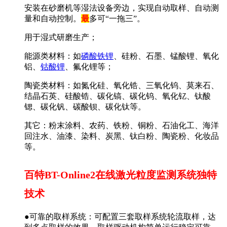
安装在砂磨机等湿法设备旁边，实现自动取样、自动测
量和自动控制。
最
多可“一拖三”。
用于湿式研磨生产；
能源类材料：如
磷酸铁锂
、硅粉、石墨、锰酸锂、氧化
铝、
钴酸锂
、氟化锂等；
陶瓷类材料：如氮化硅、氧化锆、三氧化钨、莫来石、
结晶石英、硅酸锆、碳化镐、碳化钨、氧化钇、钛酸
锶、碳化钒、碳酸钡、碳化钛等。
其它：粉末涂料、农药、铁粉、铜粉、石油化工、海洋
回注水、油漆、染料、炭黑、钛白粉、陶瓷粉、化妆品
等。
百特BT-Online2在线激光粒度监测系统独特
技术
●可靠的取样系统：可配置三套取样系统轮流取样，达