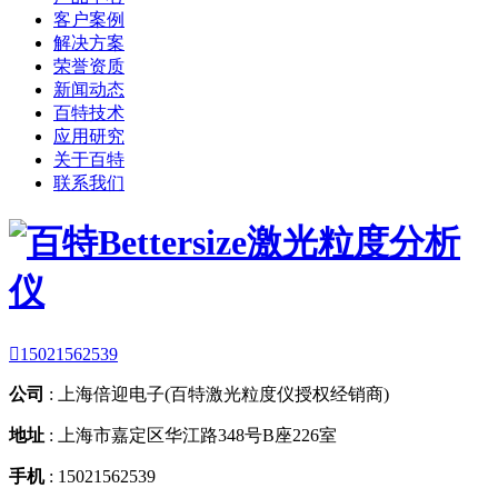
客户案例
解决方案
荣誉资质
新闻动态
百特技术
应用研究
关于百特
联系我们

15021562539
公司
:
上海倍迎电子(百特激光粒度仪授权经销商)
地址
:
上海市嘉定区华江路348号B座226室
手机
:
15021562539