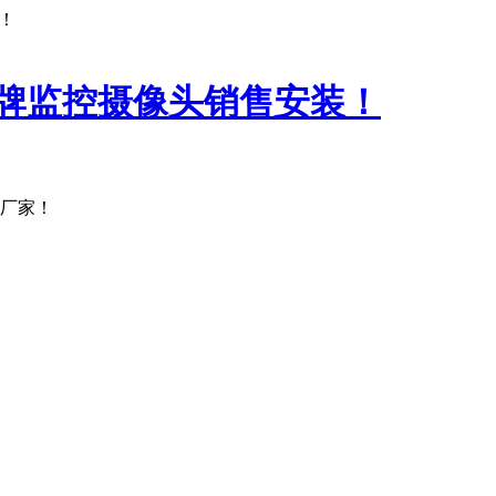
！
产厂家！