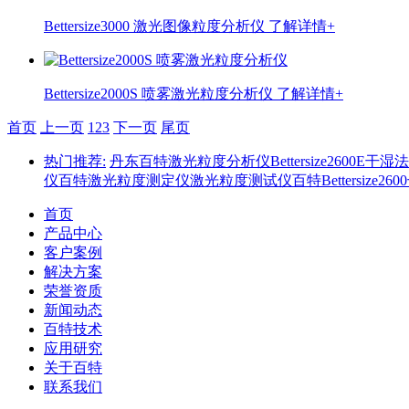
Bettersize3000 激光图像粒度分析仪
了解详情+
Bettersize2000S 喷雾激光粒度分析仪
了解详情+
首页
上一页
1
2
3
下一页
尾页
热门推荐:
丹东百特激光粒度分析仪
Bettersize2600E
干湿法
仪
百特激光粒度测定仪
激光粒度测试仪
百特Bettersize2600
首页
产品中心
客户案例
解决方案
荣誉资质
新闻动态
百特技术
应用研究
关于百特
联系我们