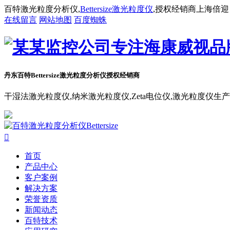
百特激光粒度分析仪,
Bettersize激光粒度仪
,授权经销商上海倍迎
在线留言
网站地图
百度蜘蛛
丹东百特Bettersize
激光粒度分析仪授权经销商
干湿法激光粒度仪,纳米激光粒度仪,Zeta电位仪,激光粒度仪生

首页
产品中心
客户案例
解决方案
荣誉资质
新闻动态
百特技术