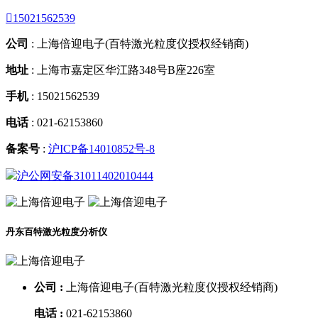

15021562539
公司
:
上海倍迎电子(百特激光粒度仪授权经销商)
地址
:
上海市嘉定区华江路348号B座226室
手机
:
15021562539
电话
:
021-62153860
备案号
:
沪ICP备14010852号-8
沪公网安备31011402010444
丹东百特激光粒度分析仪
公司 :
上海倍迎电子(百特激光粒度仪授权经销商)
电话 :
021-62153860