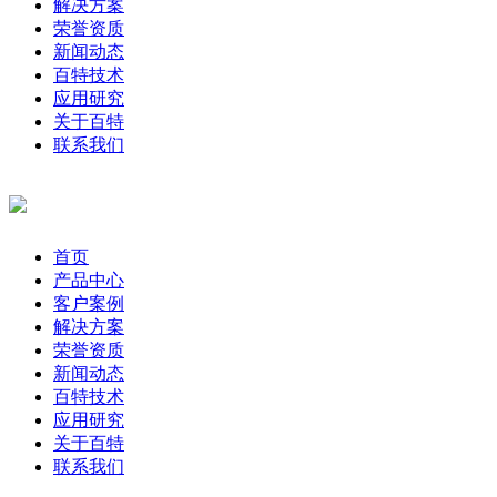
解决方案
荣誉资质
新闻动态
百特技术
应用研究
关于百特
联系我们
首页
产品中心
客户案例
解决方案
荣誉资质
新闻动态
百特技术
应用研究
关于百特
联系我们