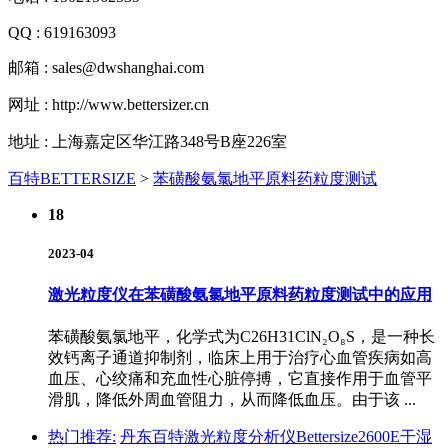
QQ : 619163093
邮箱 : sales@dwshanghai.com
网址 : http://www.bettersizer.cn
地址 : 上海嘉定区华江路348号B座226室
百特BETTERSIZE
>
苯磺酸氨氯地平原料药粒度测试
18
2023-04
激光粒度仪在苯磺酸氨氯地平原料药粒度测试中的应用
苯磺酸氨氯地平，化学式为C26H31ClN₂O₈S，是一种长
效钙离子通道抑制剂，临床上用于治疗心血管疾病如高
血压、心绞痛和充血性心脏停搏，它直接作用于血管平
滑肌，降低外周血管阻力，从而降低血压。由于该 ...
热门推荐:
丹东百特激光粒度分析仪
Bettersize2600E
干湿