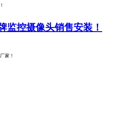
！
产厂家！