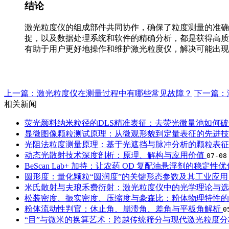
结论
激光粒度仪的组成部件共同协作，确保了粒度测量的准确
捉，以及数据处理系统和软件的精确分析，都是获得高质
有助于用户更好地操作和维护激光粒度仪，解决可能出现
上一篇：激光粒度仪在测量过程中有哪些常见故障？
下一篇：
相关新闻
荧光颜料纳米粒径的DLS精准表征：去荧光微量池如何
显微图像颗粒测试原理：从微观形貌到定量表征的先进
光阻法粒度测量原理：基于光遮挡与脉冲分析的颗粒表
动态光散射技术深度剖析：原理、解构与应用价值
07-08
BeScan Lab+ 加持：让农药 OD 复配油悬浮剂的稳定性
圆形度：量化颗粒“圆润度”的关键形态参数及其工业应
米氏散射与夫琅禾费衍射：激光粒度仪中的光学理论与
松装密度、振实密度、压缩度与豪森比：粉体物理特性
粉体流动性判官：休止角、崩溃角、差角与平板角解析
0
“目”与微米的换算艺术：跨越传统筛分与现代激光粒度