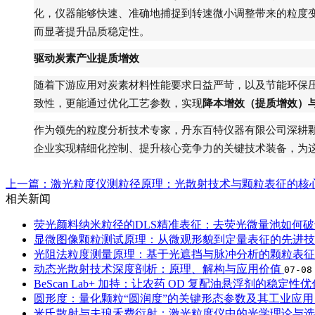
化，仪器能够快速、准确地捕捉到转速微小调整带来的粒度
而显著提升品质稳定性。
驱动炭素产业提质增效
随着下游应用对炭素材料性能要求日益严苛，以及节能环保
致性，更能通过优化工艺参数，实现
降本增效（提质增效）
作为领先的粒度分析技术专家，丹东百特仪器有限公司深耕颗粒
企业实现精细化控制、提升核心竞争力的关键技术装备，为
上一篇：激光粒度仪测粒径原理：光散射技术与颗粒表征的核
相关新闻
荧光颜料纳米粒径的DLS精准表征：去荧光微量池如何
显微图像颗粒测试原理：从微观形貌到定量表征的先进
光阻法粒度测量原理：基于光遮挡与脉冲分析的颗粒表
动态光散射技术深度剖析：原理、解构与应用价值
07-08
BeScan Lab+ 加持：让农药 OD 复配油悬浮剂的稳定性
圆形度：量化颗粒“圆润度”的关键形态参数及其工业应
米氏散射与夫琅禾费衍射：激光粒度仪中的光学理论与